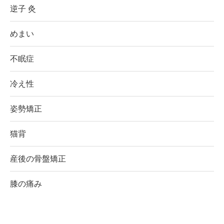
逆子 灸
めまい
不眠症
冷え性
姿勢矯正
猫背
産後の骨盤矯正
膝の痛み