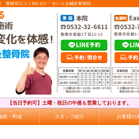
院 豊橋市口コミNO.1の「 せいりき鍼灸整骨院 」
【当日予約可】土曜・祝日の午後も営業しております。
施術・料金
スタッフ紹介
お客様の