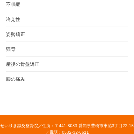
不眠症
冷え性
姿勢矯正
猫背
産後の骨盤矯正
膝の痛み
せいりき鍼灸整骨院／
住所：〒441-8083 愛知県豊橋市東脇3丁目22-15
／
電話：0532-32-6611