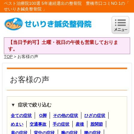
ベスト治療院100選 5年連続選出の整骨院 豊橋市口コミNO.1の「
せいりき鍼灸整骨院 」
【当日予約可】土曜・祝日の午後も営業しておりま
す。
TOP
> お客様の声
お客様の声
症状で絞り込む
全ての症状
O脚
その他の症状
ひざの症状
めまい
交通事故
手の症状
産後
股関節
肩の症状
背中の症状
腕の症状
腰の症状