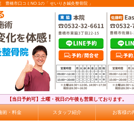
院 豊橋市口コミNO.1の「 せいりき鍼灸整骨院 」
【当日予約可】土曜・祝日の午後も営業しております。
施術・料金
スタッフ紹介
お客様の