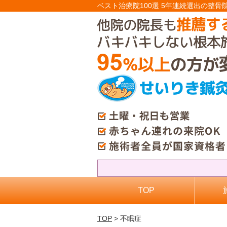
ベスト治療院100選 5年連続選出の整骨
TOP
TOP
> 不眠症