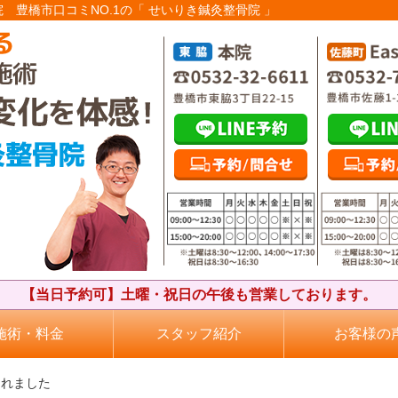
院 豊橋市口コミNO.1の「 せいりき鍼灸整骨院 」
【当日予約可】土曜・祝日の午後も営業しております。
施術・料金
スタッフ紹介
お客様の
されました