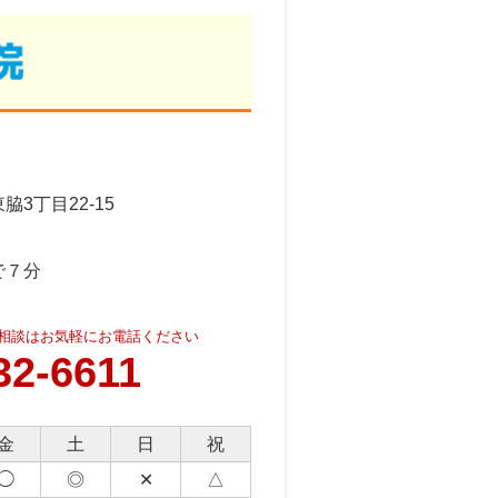
3丁目22-15
で７分
相談はお気軽にお電話ください
32-6611
金
土
日
祝
◯
◎
✕
△