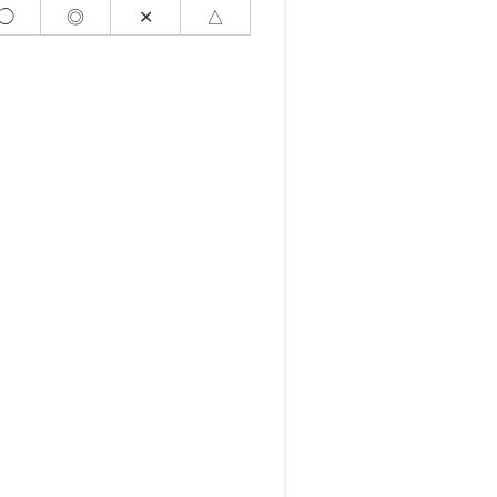
◯
◎
✕
△