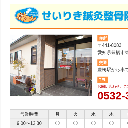
住所
〒441-8083
愛知県豊橋市東脇
交通
豊橋駅から車
TEL
お問い合わせ、ご
0532-
営業時間
月
火
水
木
9:00〜12:30
◯
◯
◯
◯