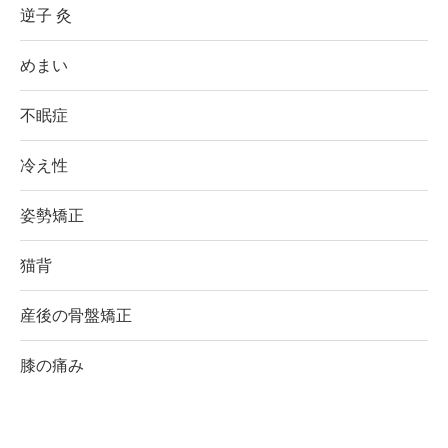
逆子 灸
めまい
不眠症
冷え性
姿勢矯正
猫背
産後の骨盤矯正
膝の痛み