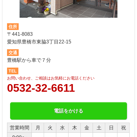
住所
〒441-8083
愛知県豊橋市東脇3丁目22-15
交通
豊橋駅から車で７分
TEL
お問い合わせ、ご相談はお気軽にお電話ください
0532-32-6611
電話をかける
営業時間
月
火
水
木
金
土
日
祝