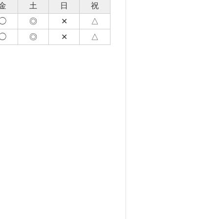
金
土
日
祝
◯
◎
✕
△
◯
◎
✕
△