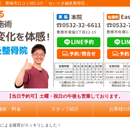
院 豊橋市口コミNO.1の「 せいりき鍼灸整骨院 」
【当日予約可】土曜・祝日の午後も営業しております。
施術・料金
スタッフ紹介
お客様の
みによる猫背がスッキリしました！