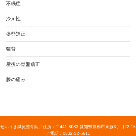
不眠症
冷え性
姿勢矯正
猫背
産後の骨盤矯正
膝の痛み
せいりき鍼灸整骨院／
住所：〒441-8083 愛知県豊橋市東脇3丁目22-15
／
電話：0532-32-6611