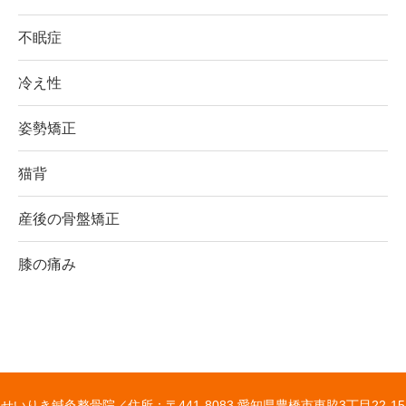
不眠症
冷え性
姿勢矯正
猫背
産後の骨盤矯正
膝の痛み
せいりき鍼灸整骨院／
住所：〒441-8083 愛知県豊橋市東脇3丁目22-15