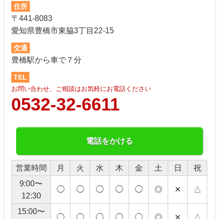
住所
〒441-8083
愛知県豊橋市東脇3丁目22-15
交通
豊橋駅から車で７分
TEL
お問い合わせ、ご相談はお気軽にお電話ください
0532-32-6611
電話をかける
営業時間
月
火
水
木
金
土
日
祝
9:00〜
◯
◯
◯
◯
◯
◎
✕
△
12:30
15:00〜
◯
◯
◯
◯
◯
◎
✕
△